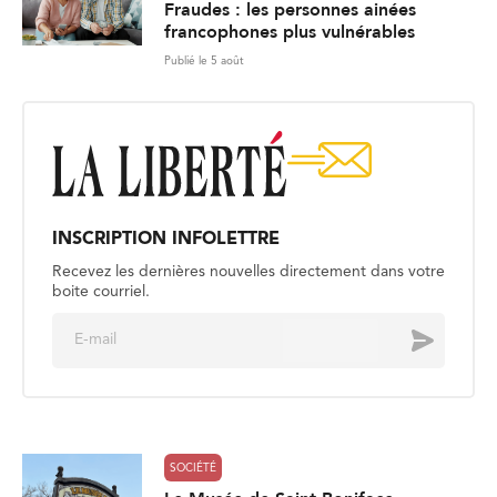
Fraudes : les personnes ainées
francophones plus vulnérables
Publié le 5 août
INSCRIPTION INFOLETTRE
Recevez les dernières nouvelles directement dans votre
boite courriel.
E
Envoyer
m
a
i
l
*
SOCIÉTÉ