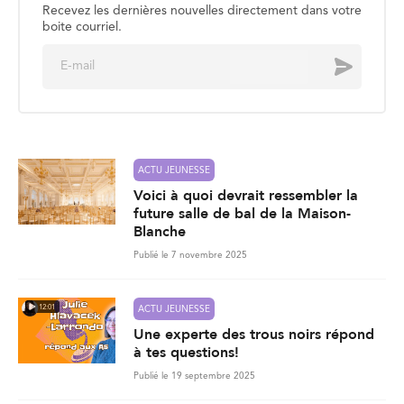
Recevez les dernières nouvelles directement dans votre
boite courriel.
E
Envoyer
m
a
i
l
*
ACTU JEUNESSE
Voici à quoi devrait ressembler la
future salle de bal de la Maison-
Blanche
Publié le 7 novembre 2025
12:01
ACTU JEUNESSE
Une experte des trous noirs répond
à tes questions!
Publié le 19 septembre 2025