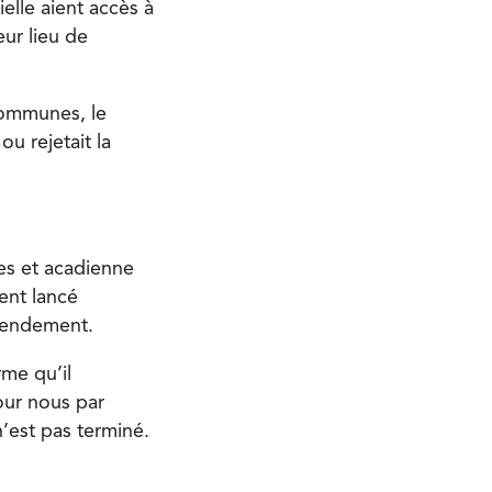
ielle aient accès à
eur lieu de
communes, le
ou rejetait la
es et acadienne
ient lancé
amendement.
me qu’il
our nous par
 n’est pas terminé.