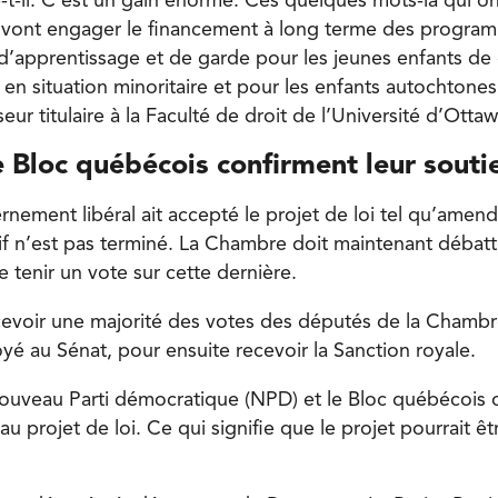
re-t-il. C’est un gain énorme. Ces quelques mots-là qui on
 loi vont engager le financement à long terme des progr
’apprentissage et de garde pour les jeunes enfants d
s en situation minoritaire et pour les enfants autochtones 
eur titulaire à la Faculté de droit de l’Université d’Ottaw
 Bloc québécois confirment leur souti
nement libéral ait accepté le projet de loi tel qu’amendé
tif n’est pas terminé. La Chambre doit maintenant débatt
 tenir un vote sur cette dernière.
ecevoir une majorité des votes des députés de la Cham
yé au Sénat, pour ensuite recevoir la Sanction royale.
Nouveau Parti démocratique (NPD) et le Bloc québécois 
au projet de loi. Ce qui signifie que le projet pourrait ê