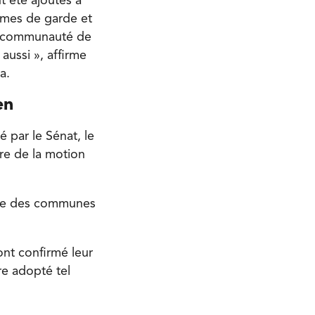
t été ajoutés à
ammes de garde et
e communauté de
aussi », affirme
a.
en
 par le Sénat, le
re de la motion
bre des communes
ont confirmé leur
tre adopté tel