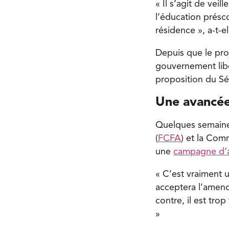
« Il s’agit de vei
l’éducation présco
résidence », a-t-e
Depuis que le pro
gouvernement libér
proposition du Sé
Une avancée
Quelques semaine
(
FCFA
) et la Com
une
campagne d’a
« C’est vraiment 
acceptera l’amend
contre, il est trop
»