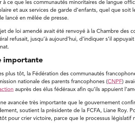
ller à ce que les communautés minoritaires de langue offic
laire et aux services de garde d’enfants, quel que soit l
lle lancé en mêlée de presse.
jet de loi amendé avait été renvoyé à la Chambre des 
al refusait, jusqu’à aujourd’hui, d’indiquer s’il appuyait 
nat.
 importante
s plus tôt, la Fédération des communautés francophon
mission nationale des parents francophones (
CNPF
) ava
ction
auprès des élus fédéraux afin qu’ils appuient l’
une avancée très importante que le gouvernement confir
ement, soutient la présidente de la FCFA, Liane Roy. P
 tôt pour crier victoire, parce que le processus législatif