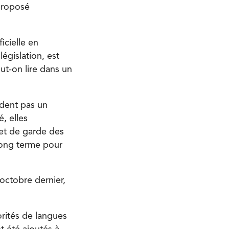
proposé
cielle en
législation, est
eut-on lire dans un
ndent pas un
, elles
et de garde des
long terme pour
octobre dernier,
orités de langues