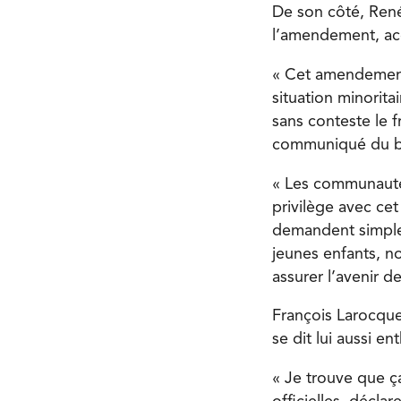
De son côté, René
l’amendement, acc
« Cet amendement,
situation minorita
sans conteste le f
communiqué du bu
« Les communautés
privilège avec c
demandent simple
jeunes enfants, 
assurer l’avenir de
François Larocque
se dit lui aussi en
« Je trouve que ça