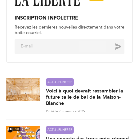
INSCRIPTION INFOLETTRE
Recevez les dernières nouvelles directement dans votre
boite courriel.
E
Envoyer
m
a
i
l
*
ACTU JEUNESSE
Voici à quoi devrait ressembler la
future salle de bal de la Maison-
Blanche
Publié le 7 novembre 2025
12:01
ACTU JEUNESSE
Une experte des trous noirs répond