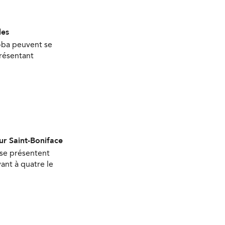
les
oba peuvent se
présentant
ur Saint-Boniface
 se présentent
ant à quatre le