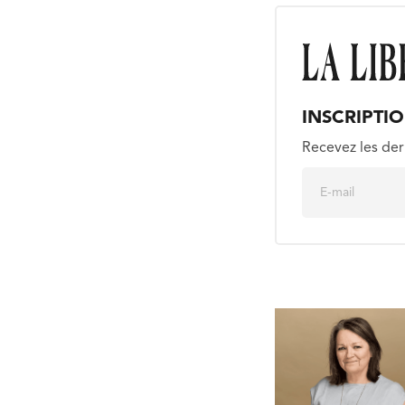
INSCRIPTI
Recevez les der
E
m
a
i
l
*