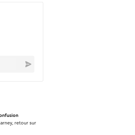
Envoyer
onfusion
arney, retour sur