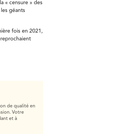
 la « censure » des
 les géants
ière fois en 2021,
r reprochaient
ion de qualité en
sion. Votre
ant et à