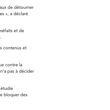
ciaux de détourner
mes », a déclaré
méfaits et de
.
es contenus et
ue contre la
 n’a pas à décider
 étudie
 de bloquer des