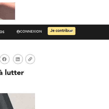
Je contribue
CONNEXION
OS
à lutter