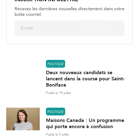
INSCRIPTION INFOLETTRE
Recevez les dernières nouvelles directement dans votre
boite courriel.
E
Envoyer
m
a
i
l
*
POLITIQUE
Deux nouveaux candidats se
lancent dans la course pour Saint-
Boniface
Publié le 19 juillet
POLITIQUE
Maisons Canada : Un programme
qui porte encore à confusion
Publié le 9 juillet