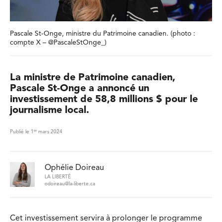
Pascale St-Onge, ministre du Patrimoine canadien. (photo :
compte X – @PascaleStOnge_)
La ministre de Patrimoine canadien,
Pascale St-Onge a annoncé un
investissement de 58,8 millions $ pour le
journalisme local.
er
Publié le 1
mars 2024
Ophélie Doireau
LA LIBERTÉ
odoireau@la-liberte.ca
Cet investissement servira à prolonger le programme