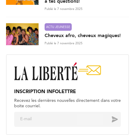
à tes questions!
Publié le 7 novembre 2025
ACTU JEUNESSE
Cheveux afro, cheveux magiques!
Publié le 7 novembre 2025
INSCRIPTION INFOLETTRE
Recevez les dernières nouvelles directement dans votre
boite courriel.
E
Envoyer
m
a
i