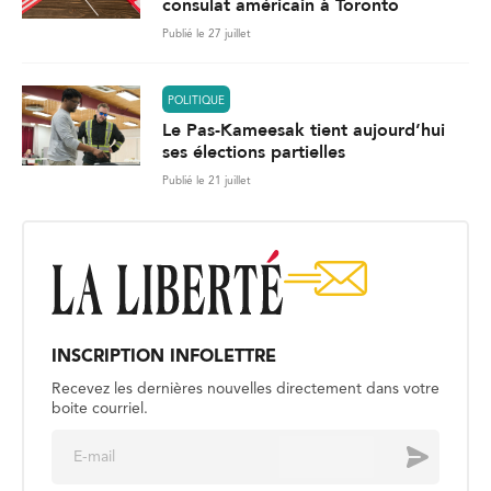
consulat américain à Toronto
Publié le 27 juillet
POLITIQUE
Le Pas-Kameesak tient aujourd’hui
ses élections partielles
Publié le 21 juillet
INSCRIPTION INFOLETTRE
Recevez les dernières nouvelles directement dans votre
boite courriel.
E
Envoyer
m
a