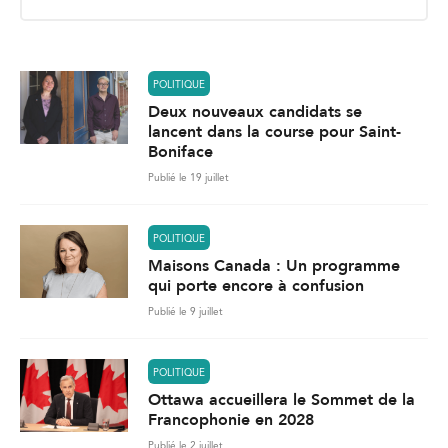
i
l
*
POLITIQUE
Deux nouveaux candidats se
lancent dans la course pour Saint-
Boniface
Publié le 19 juillet
POLITIQUE
Maisons Canada : Un programme
qui porte encore à confusion
Publié le 9 juillet
POLITIQUE
Ottawa accueillera le Sommet de la
Francophonie en 2028
Publié le 2 juillet