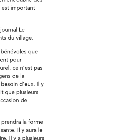
nement oublié des
 est important
journal Le
ts du village.
e bénévoles que
ment pour
urel, ce n’est pas
gens de la
esoin d’eux. Il y
t que plusieurs
’occasion de
 prendra la forme
ante. Il y aura le
. Il y a plusieurs