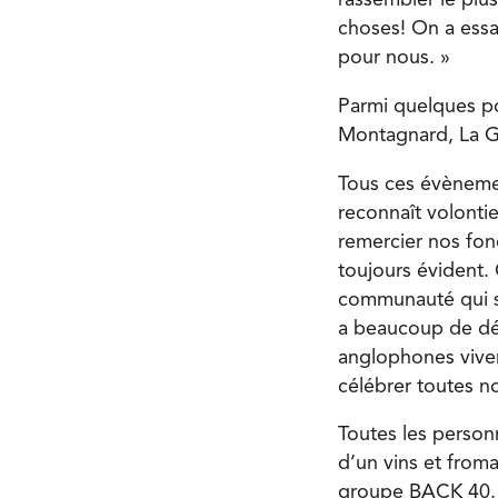
rassembler le plu
choses! On a essa
pour nous. »
Parmi quelques poi
Montagnard, La Gu
Tous ces évènemen
reconnaît volonti
remercier nos fond
toujours évident. 
communauté qui s’
a beaucoup de déf
anglophones vivent
célébrer toutes no
Toutes les person
d’un vins et froma
groupe BACK 40. C