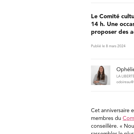
Le Comité cultu
14 h. Une occas
proposer des ac
Publié le 8 mars 2024
Ophéli
LA LIBERT
odoireau@l
Cet anniversaire 
membres du
Comi
conseillère. « No