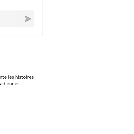
Envoyer
te les histoires
nadiennes.