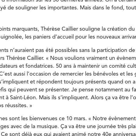
s d’information sur les 50 dernières années. On a certai
yé de souligner les importantes. Mais dans le fond, tout
nts marquants, Thérèse Caillier souligne la création du 
ignolée, les paniers d’accueil pour les nouveaux arrivan
ts n’auraient pas été possibles sans la participation d
ers Thérèse Caillier. « Nous voulions vraiment un évène
ateurs et fondatrices. 50 ans à maintenir un comité cult
C’est aussi l’occasion de remercier les bénévoles et les 
impliquent et répondent toujours présents quand on a b
is qui peuvent se présenter. Je pense notamment au fai
 à Saint-Léon. Mais ils s’impliquent. Alors ça va être l
s réussites. »
nes sont les bienvenues ce 10 mars. « Notre évènement
ges avec de la musique. Ça va être une journée très plais
e sont déjà eux qui avaient animé notre 40e anniversaire