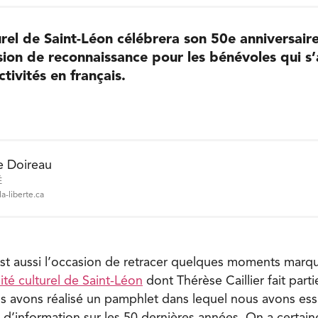
rel de Saint-Léon célébrera son 50e anniversair
ion de reconnaissance pour les bénévoles qui s’a
tivités en français.
e Doireau
É
a-liberte.ca
est aussi l’occasion de retracer quelques moments marqu
té culturel de Saint-Léon
dont Thérèse Caillier fait par
us avons réalisé un pamphlet dans lequel nous avons es