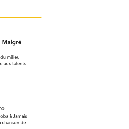
e Malgré
du milieu
e aux talents
ro
toba à Jamais
la chanson de