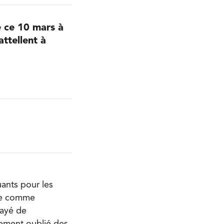
e ce 10 mars à
ttellent à
ants pour les
tie comme
sayé de