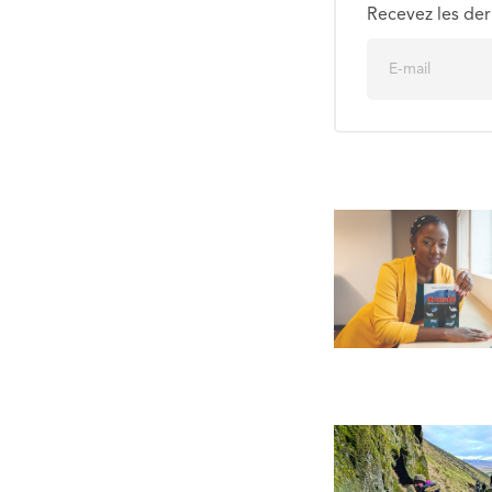
Recevez les der
E
m
a
i
l
*