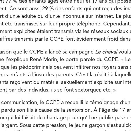
t 77 % des enfants âgés entre neuf et 17 ans qui poss
gent. Ce sont aussi 29 % des enfants qui ont reçu des i
art d’un.e adulte ou d’un.e inconnu.e sur Internet. Le pl
nt été transmises sur leur propre téléphone. Cependant
ent explicites étaient transmis via les réseaux sociaux 
hiffres transmis par le CCPE font évidemment froid dans
 raison que le CCPE a lancé sa campagne
Le cheval
voul
l’explique René Morin, le porte-parole du CCPE. « Le 
ait que les pédocriminels peuvent infiltrer nos foyers sans
nos enfants à l’insu des parents. C’est la réalité à laque
ts reçoivent du matériel sexuellement explicite sur Inter
ent par des individus, ils se font sextorquer, etc. »
sa communication, le CCPE a recueilli le témoignage d’u
perdu son fils à cause de la sextorsion. À l’âge de 17 ans
r qui lui faisait du chantage pour qu’il ne publie pas s
’argent. Sous cette pression, le jeune garçon s’est suic