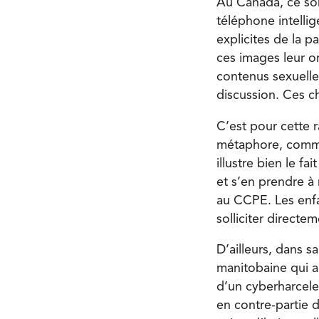
Au Canada, ce son
téléphone intelli
explicites de la p
ces images leur o
contenus sexuellem
discussion. Ces c
C’est pour cette
métaphore, comme 
illustre bien le f
et s’en prendre à 
au CCPE. Les enfan
solliciter directem
D’ailleurs, dans 
manitobaine qui a 
d’un cyberharceleu
en contre-partie d