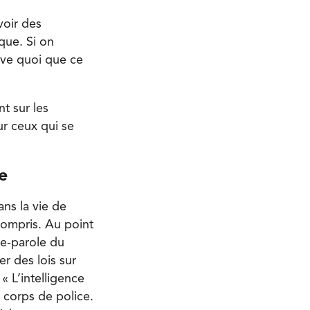
voir des
que. Si on
rrive quoi que ce
t sur les
ur ceux qui se
le
ans la vie de
compris. Au point
te-parole du
r des lois sur
« L’intelligence
s corps de police.