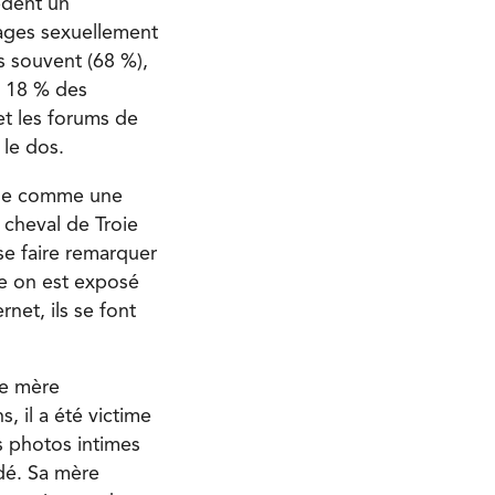
èdent un
mages sexuellement
us souvent (68 %),
, 18 % des
et les forums de
 le dos.
ue comme une
cheval de Troie
 se faire remarquer
lle on est exposé
net, ils se font
ne mère
, il a été victime
es photos intimes
idé. Sa mère