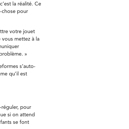
’est la réalité. Ce
nd-chose pour
ttre votre jouet
 vous mettez à la
muniquer
i problème. »
teformes s’auto-
me qu’il est
-réguler, pour
que si on attend
fants se font