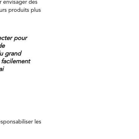
ir envisager des
urs produits plus
ecter pour
de
du grand
facilement
ai
esponsabiliser les