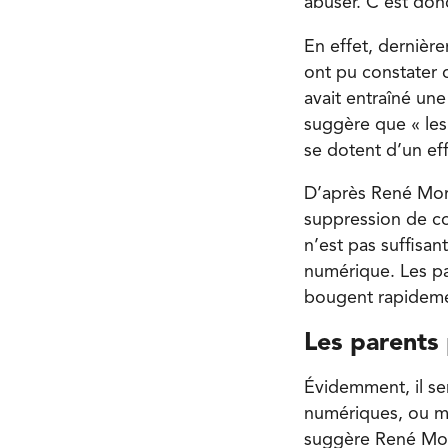
abuser. C’est don
En effet, dernière
ont pu constater 
avait entraîné un
suggère que « les
se dotent d’un eff
D’après René Mori
suppression de co
n’est pas suffisa
numérique. Les pa
bougent rapidem
Les parents
Évidemment, il ser
numériques, ou mê
suggère René Mo