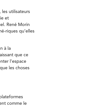
les utilisateurs
ie et
uel. René Morin
é-riques qu’elles
n à la
aissant que ce
nter l’espace
 que les choses
 plateformes
gent comme le