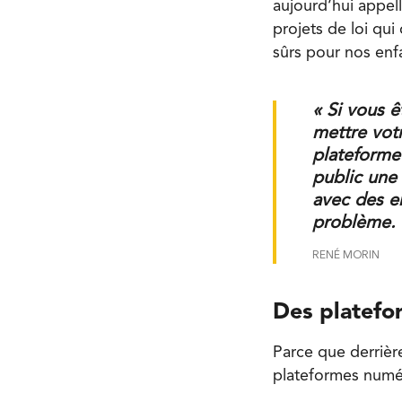
aujourd’hui appel
projets de loi qui
sûrs pour nos enf
« Si vous ê
mettre votr
plateforme
public une
avec des en
problème.
RENÉ MORIN
Des platefo
Parce que derrière
plateformes numé