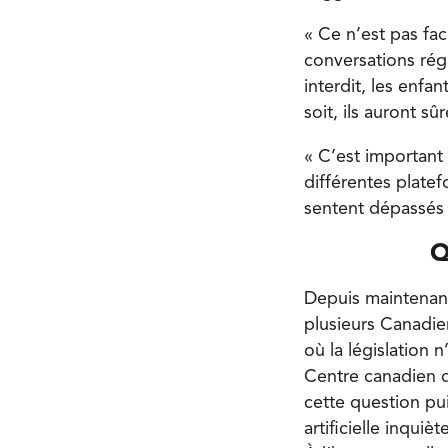
« Ce n’est pas fac
conversations rég
interdit, les enfan
soit, ils auront s
« C’est important 
différentes plate
sentent dépassés 
Q
Depuis maintenant p
plusieurs Canadie
où la législation 
Centre canadien de
cette question pui
artificielle inqui