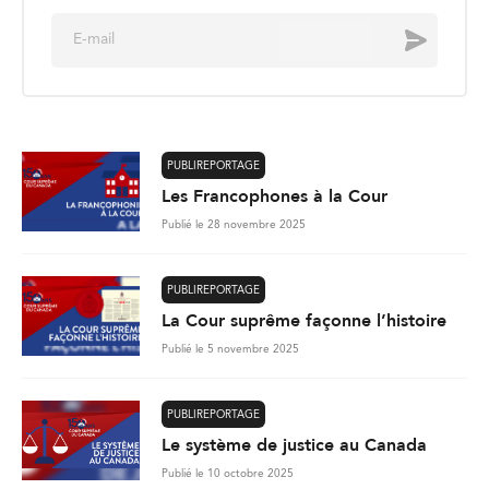
E
Envoyer
m
a
i
l
*
PUBLIREPORTAGE
Les Francophones à la Cour
Publié le 28 novembre 2025
PUBLIREPORTAGE
La Cour suprême façonne l’histoire
Publié le 5 novembre 2025
PUBLIREPORTAGE
Le système de justice au Canada
Publié le 10 octobre 2025