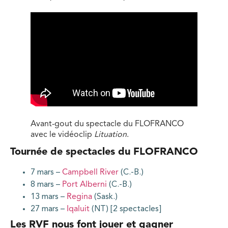
Avant-gout du spectacle du FLOFRANCO
avec le vidéoclip
Lituation
.
Tournée de spectacles du FLOFRANCO
7 mars –
Campbell River
(C.-B.)
8 mars –
Port Alberni
(C.-B.)
13 mars –
Regina
(Sask.)
27 mars –
Iqaluit
(NT) [2 spectacles]
Les RVF nous font jouer et gagner