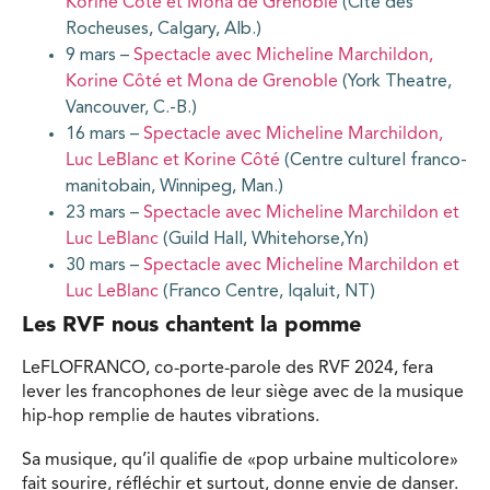
Korine Côté et Mona de Grenoble
(Cité des
Rocheuses, Calgary, Alb.)
9 mars –
Spectacle avec Micheline Marchildon,
Korine Côté et Mona de Grenoble
(York Theatre,
Vancouver, C.-B.)
16 mars –
Spectacle avec Micheline Marchildon,
Luc LeBlanc et Korine Côté
(Centre culturel franco-
manitobain, Winnipeg, Man.)
23 mars –
Spectacle avec Micheline Marchildon et
Luc LeBlanc
(Guild Hall, Whitehorse,Yn)
30 mars –
Spectacle avec Micheline Marchildon et
Luc LeBlanc
(Franco Centre, Iqaluit, NT)
Les RVF nous chantent la pomme
LeFLOFRANCO, co-porte-parole des RVF 2024, fera
lever les francophones de leur siège avec de la musique
hip-hop remplie de hautes vibrations.
Sa musique, qu’il qualifie de «pop urbaine multicolore»
fait sourire, réfléchir et surtout, donne envie de danser.