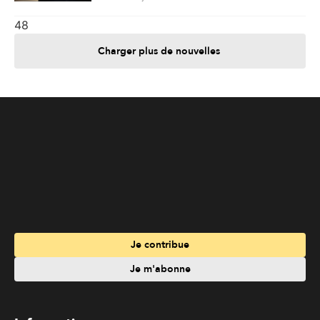
48
Charger plus de nouvelles
Je contribue
Je m'abonne
Informations
Nous joindre
Annoncez chez nous
À propos