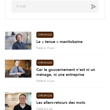
E
Envoyer
m
a
i
l
*
CHRONIQUE
La « tenue » manitobaine
Publié le 14 juin
CHRONIQUE
Car le gouvernement n’est ni un
ménage, ni une entreprise
Publié le 13 juin
CHRONIQUE
Les allers-retours des mots
Publié le 6 juin