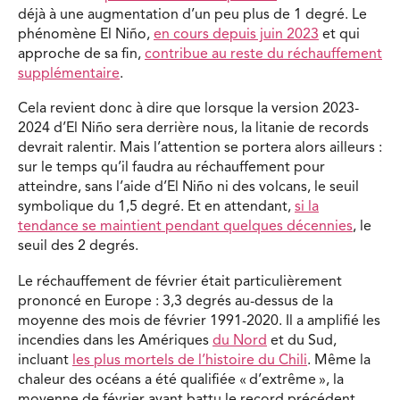
déjà à une augmentation d’un peu plus de 1 degré. Le
phénomène El Niño,
en cours depuis juin 2023
et qui
approche de sa fin,
contribue au reste du réchauffement
supplémentaire
.
Cela revient donc à dire que lorsque la version 2023-
2024 d’El Niño sera derrière nous, la litanie de records
devrait ralentir. Mais l’attention se portera alors ailleurs :
sur le temps qu’il faudra au réchauffement pour
atteindre, sans l’aide d’El Niño ni des volcans, le seuil
symbolique du 1,5 degré. Et en attendant,
si la
tendance se maintient pendant quelques décennies
, le
seuil des 2 degrés.
Le réchauffement de février était particulièrement
prononcé en Europe : 3,3 degrés au-dessus de la
moyenne des mois de février 1991-2020. Il a amplifié les
incendies dans les Amériques
du Nord
et du Sud,
incluant
les plus mortels de l’histoire du Chili
. Même la
chaleur des océans a été qualifiée « d’extrême », la
moyenne de février ayant battu le record précédent…