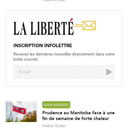
Publié le 27 juillet
INSCRIPTION INFOLETTRE
Recevez les dernières nouvelles directement dans votre
boite courriel.
E
Envoyer
m
a
i
l
*
ENVIRONNEMENT
Prudence au Manitoba face à une
fin de semaine de forte chaleur
Publié le 10 juillet