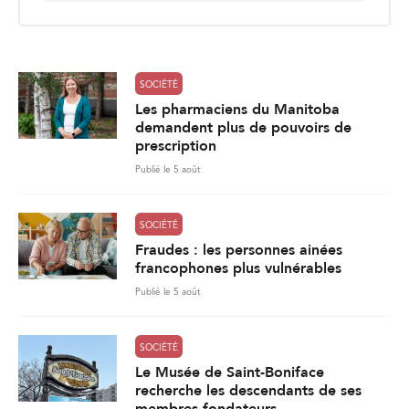
i
l
*
SOCIÉTÉ
Les pharmaciens du Manitoba
demandent plus de pouvoirs de
prescription
Publié le 5 août
SOCIÉTÉ
Fraudes : les personnes ainées
francophones plus vulnérables
Publié le 5 août
SOCIÉTÉ
Le Musée de Saint-Boniface
recherche les descendants de ses