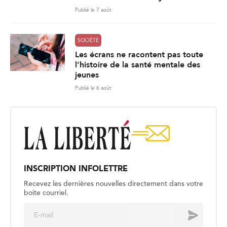
Publié le 7 août
SOCIÉTÉ
Les écrans ne racontent pas toute
l’histoire de la santé mentale des
jeunes
Publié le 6 août
INSCRIPTION INFOLETTRE
Recevez les dernières nouvelles directement dans votre
boite courriel.
E
Envoyer
m
a