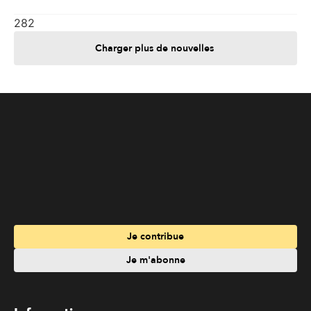
282
Charger plus de nouvelles
Je contribue
Je m'abonne
Informations
Nous joindre
Annoncez chez nous
À propos