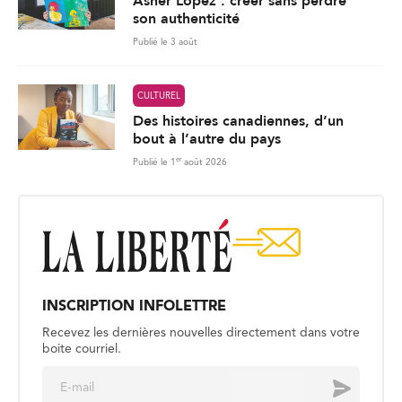
Asher Lopez : créer sans perdre
son authenticité
Publié le 3 août
CULTUREL
Des histoires canadiennes, d’un
bout à l’autre du pays
er
Publié le 1
août 2026
INSCRIPTION INFOLETTRE
Recevez les dernières nouvelles directement dans votre
boite courriel.
E
Envoyer
m