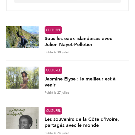
a
i
l
*
CULTUREL
Sous les eaux islandaises avec
Julien Nayet-Pelletier
Publié le 30 juillet
CULTUREL
Jasmine Elyse : le meilleur est à
venir
Publié le 27 juillet
CULTUREL
Les souvenirs de la Côte d’Ivoire,
partagés avec le monde
Publié le 24 juillet