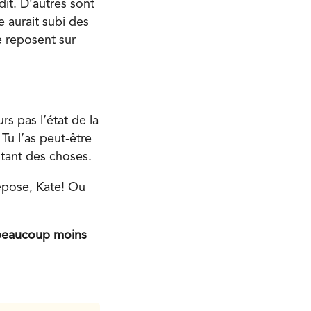
it. D’autres sont
e aurait subi des
e reposent sur
rs pas l’état de la
Tu l’as peut-être
ntant des choses.
epose, Kate! Ou
s beaucoup moins