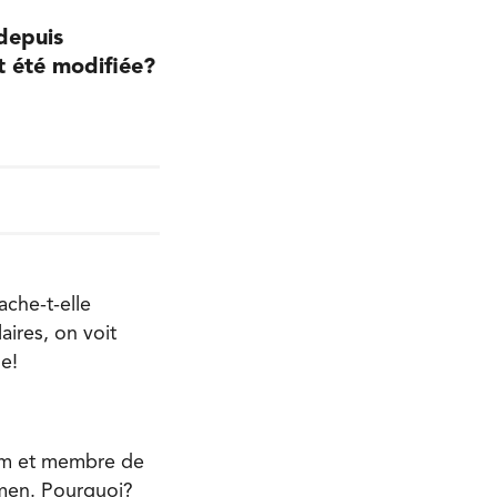
 depuis
nt été modifiée?
che-t-elle
aires, on voit
e!
iam et membre de
domen. Pourquoi?