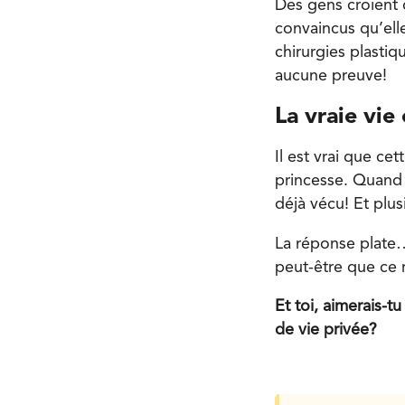
Des gens croient 
convaincus qu’elle
chirurgies plastiq
aucune preuve!
La vraie vie
Il est vrai que ce
princesse. Quand o
déjà vécu! Et plu
La réponse plate…
peut-être que ce 
Et toi, aimerais-
de vie privée?