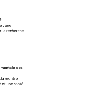
s
e : une
r la recherche
é mentale des
ada montre
 et une santé