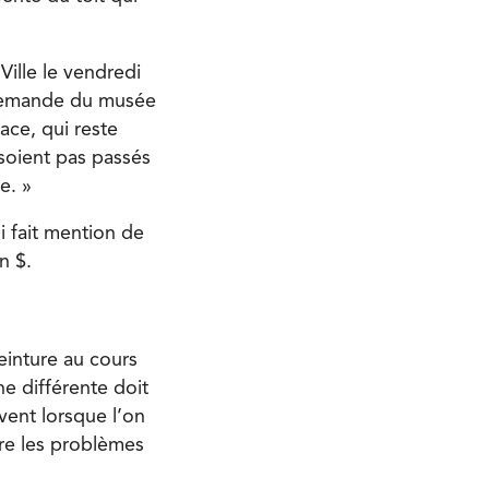
ille le vendredi
a demande du musée
face, qui reste
 soient pas passés
e. »
i fait mention de
n $.
einture au cours
e différente doit
vent lorsque l’on
dre les problèmes