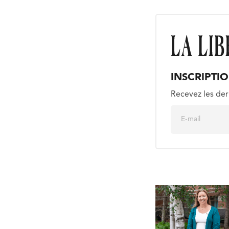
INSCRIPTI
Recevez les der
E
m
a
i
l
*