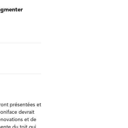
ugmenter
ront présentées et
Boniface devrait
énovations et de
ente du toit qui