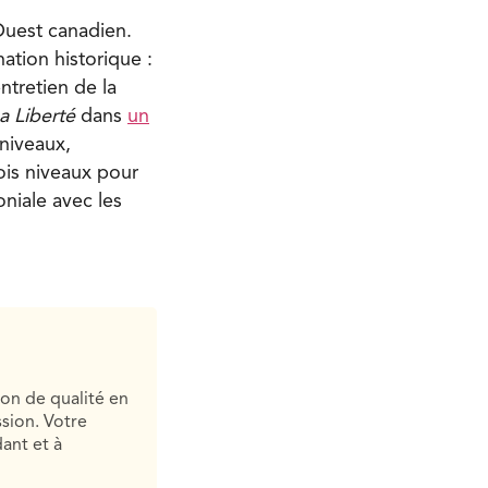
’Ouest canadien.
ation historique :
entretien de la
a Liberté
dans
un
 niveaux,
rois niveaux pour
oniale avec les
ion de qualité en
sion. Votre
ant et à