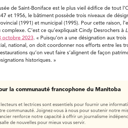
sée de Saint-Boniface est le plus vieil édifice de tout l
847 et 1956, le bâtiment possède trois niveaux de désign
rovincial (1991) et municipal (1995). Pour cette raison, l’
u complexe. C’est ce qu’expliquait Cindy Desrochers à
L
18 octobre 2023
. « Puisqu’on a une désignation aux trois
ial, national, on doit coordonner nos efforts entre les t
restaurations qu’on veut faire s’alignent de façon patrim
ésignations historiques. »
our la communauté francophone du Manitoba
lecteurs et lectrices sont essentiels pour fournir une informat
otre communauté. Joignez-vous à nous pour soutenir notre mis
cier renforce notre capacité à offrir un journalisme indépend
salle de nouvelles pour mieux vous servir.