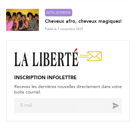
ACTU JEUNESSE
Cheveux afro, cheveux magiques!
Publié le 7 novembre 2025
INSCRIPTION INFOLETTRE
Recevez les dernières nouvelles directement dans votre
boite courriel.
E
Envoyer
m
a
i
l
*