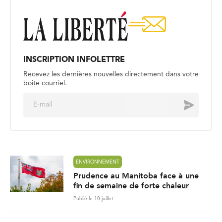
INSCRIPTION INFOLETTRE
Recevez les dernières nouvelles directement dans votre
boite courriel.
E
Envoyer
m
a
i
l
*
ENVIRONNEMENT
Prudence au Manitoba face à une
fin de semaine de forte chaleur
Publié le 10 juillet