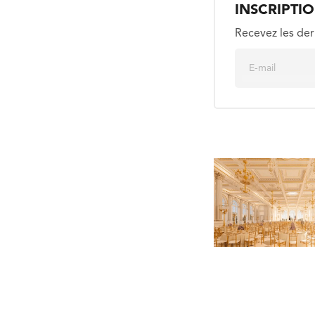
INSCRIPTI
Recevez les der
E
m
a
i
l
*