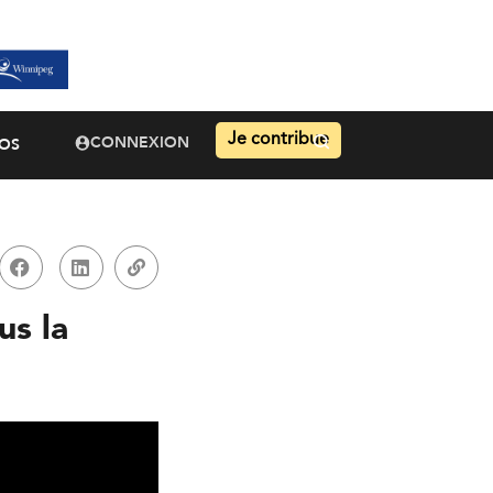
Je contribue
CONNEXION
OS
us la