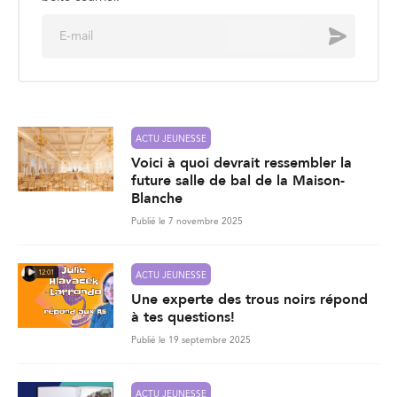
E
Envoyer
m
a
i
l
*
ACTU JEUNESSE
Voici à quoi devrait ressembler la
future salle de bal de la Maison-
Blanche
Publié le 7 novembre 2025
12:01
ACTU JEUNESSE
Une experte des trous noirs répond
à tes questions!
Publié le 19 septembre 2025
ACTU JEUNESSE