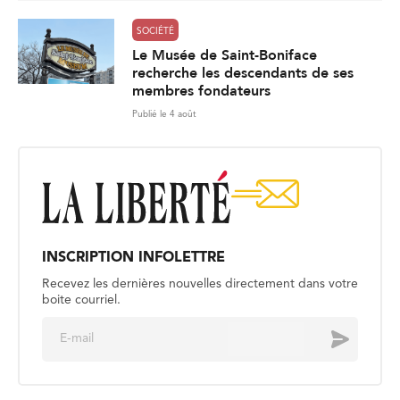
SOCIÉTÉ
Le Musée de Saint-Boniface
recherche les descendants de ses
membres fondateurs
Publié le 4 août
INSCRIPTION INFOLETTRE
Recevez les dernières nouvelles directement dans votre
boite courriel.
E
Envoyer
m
a
i
l