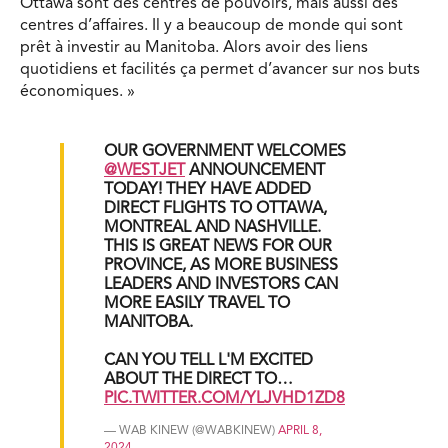
Ottawa sont des centres de pouvoirs, mais aussi des
centres d’affaires. Il y a beaucoup de monde qui sont
prêt à investir au Manitoba. Alors avoir des liens
quotidiens et facilités ça permet d’avancer sur nos buts
économiques. »
OUR GOVERNMENT WELCOMES
@WESTJET
ANNOUNCEMENT
TODAY! THEY HAVE ADDED
DIRECT FLIGHTS TO OTTAWA,
MONTREAL AND NASHVILLE.
THIS IS GREAT NEWS FOR OUR
PROVINCE, AS MORE BUSINESS
LEADERS AND INVESTORS CAN
MORE EASILY TRAVEL TO
MANITOBA.
CAN YOU TELL L'M EXCITED
ABOUT THE DIRECT TO…
PIC.TWITTER.COM/YLJVHD1ZD8
— WAB KINEW (@WABKINEW)
APRIL 8,