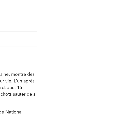
maine, montre des
ur vie. L’un après
arctique. 15
nchots sauter de si
de National