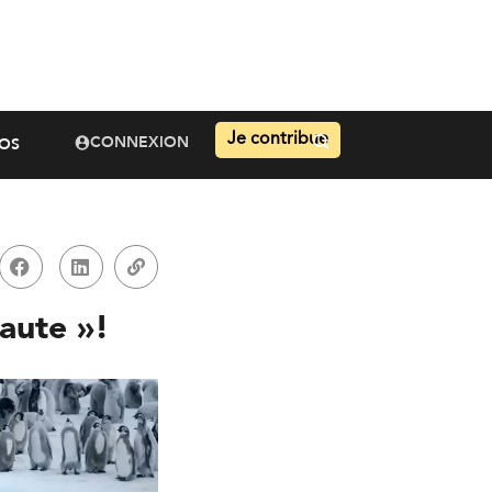
Je contribue
CONNEXION
OS
saute »!