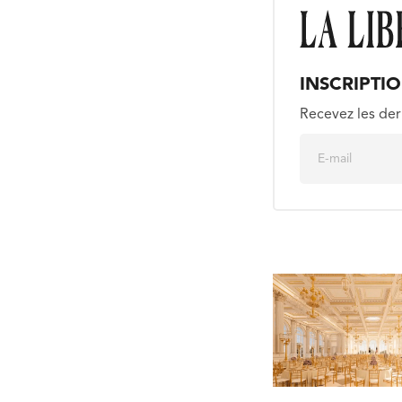
INSCRIPTI
Recevez les der
E
m
a
i
l
*