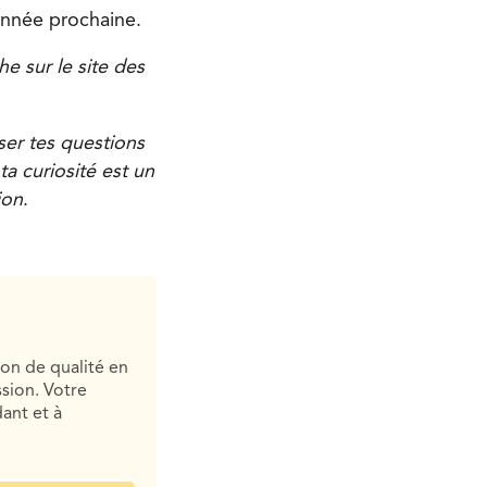
’année prochaine.
e sur le site des
ser tes questions
a curiosité est un
ion
.
ion de qualité en
sion. Votre
ant et à