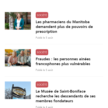
l
*
SOCIÉTÉ
Les pharmaciens du Manitoba
demandent plus de pouvoirs de
prescription
Publié le 5 août
SOCIÉTÉ
Fraudes : les personnes ainées
francophones plus vulnérables
Publié le 5 août
SOCIÉTÉ
Le Musée de Saint-Boniface
recherche les descendants de ses
membres fondateurs
Publié le 4 août