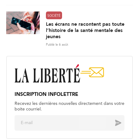
SOCIÉTÉ
Les écrans ne racontent pas toute
l’histoire de la santé mentale des
jeunes
Publié le 6 août
INSCRIPTION INFOLETTRE
Recevez les dernières nouvelles directement dans votre
boite courriel.
E
Envoyer
m
a
i