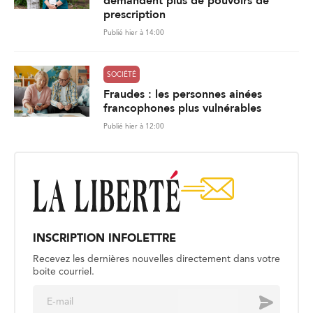
demandent plus de pouvoirs de
prescription
Publié hier à 14:00
SOCIÉTÉ
Fraudes : les personnes ainées
francophones plus vulnérables
Publié hier à 12:00
INSCRIPTION INFOLETTRE
Recevez les dernières nouvelles directement dans votre
boite courriel.
E
Envoyer
m