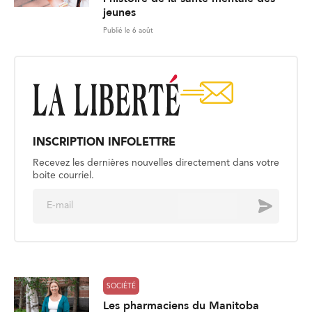
jeunes
Publié le 6 août
INSCRIPTION INFOLETTRE
Recevez les dernières nouvelles directement dans votre
boite courriel.
E
Envoyer
m
a
i
l
*
SOCIÉTÉ
Les pharmaciens du Manitoba