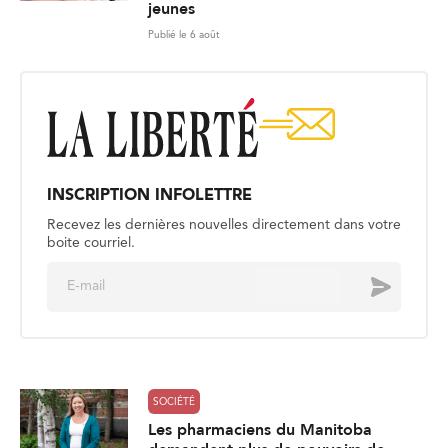
jeunes
Publié le 6 août
INSCRIPTION INFOLETTRE
Recevez les dernières nouvelles directement dans votre
boite courriel.
E
Envoyer
m
a
i
l
*
SOCIÉTÉ
Les pharmaciens du Manitoba