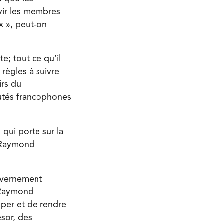
rvir les membres
x », peut-on
e; tout ce qu’il
 règles à suivre
irs du
utés francophones
 qui porte sur la
. Raymond
ouvernement
, Raymond
per et de rendre
ésor, des