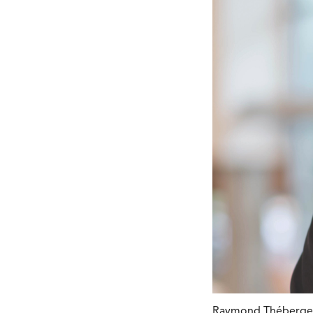
Raymond Théberge, c