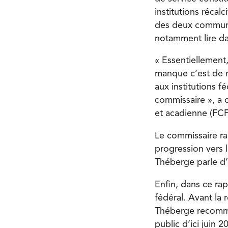
institutions récal
des deux communau
notamment lire da
« Essentiellement,
manque c’est de me
aux institutions 
commissaire », a
et acadienne (FCF
Le commissaire rapp
progression vers l
Théberge parle d’u
Enfin, dans ce ra
fédéral. Avant la
Théberge recomma
public d’ici juin 