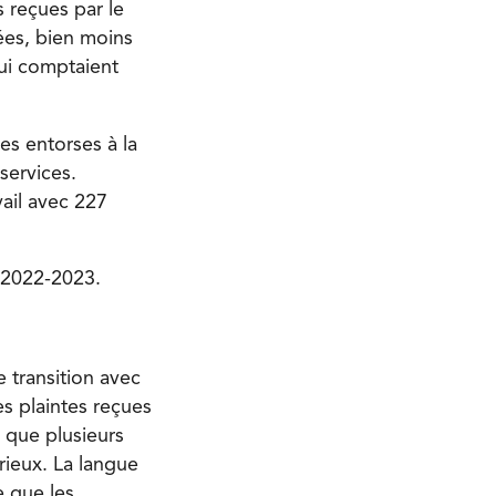
 reçues par le
ées, bien moins
ui comptaient
es entorses à la
services.
vail avec 227
n 2022-2023.
 transition avec
es plaintes reçues
t que plusieurs
érieux. La langue
e que les