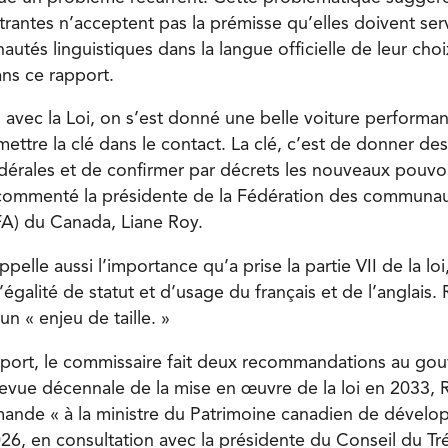
citrantes n’acceptent pas la prémisse qu’elles doivent se
tés linguistiques dans la langue officielle de leur choi
ns ce rapport.
 avec la Loi, on s’est donné une belle voiture performant
ttre la clé dans le contact. La clé, c’est de donner des
fédérales et de confirmer par décrets les nouveaux pouvo
 commenté la présidente de la Fédération des communa
A) du Canada, Liane Roy.
elle aussi l’importance qu’a prise la partie VII de la loi,
’égalité de statut et d’usage du français et de l’anglais
n « enjeu de taille. »
pport, le commissaire fait deux recommandations au g
 revue décennale de la mise en œuvre de la loi en 2033
nde « à la ministre du Patrimoine canadien de dévelop
2026, en consultation avec la présidente du Conseil du Tr