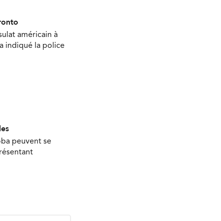
ronto
sulat américain à
 a indiqué la police
les
oba peuvent se
présentant