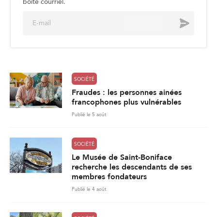
boite courriel.
E
Envoyer
m
a
i
l
*
SOCIÉTÉ
Fraudes : les personnes ainées
francophones plus vulnérables
Publié le 5 août
SOCIÉTÉ
Le Musée de Saint-Boniface
recherche les descendants de ses
membres fondateurs
Publié le 4 août