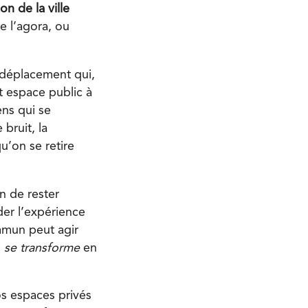
on de la ville
e l’agora, ou
n déplacement qui,
t espace public à
ens qui se
bruit, la
u’on se retire
.
n de rester
der l’expérience
ommun peut agir
i
se transforme
en
os espaces privés