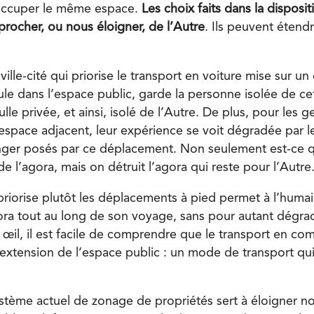
occuper le même espace.
Les choix faits dans la dispositi
rocher, ou nous éloigner, de l’Autre
. Ils peuvent étendr
ille-cité qui priorise le transport en voiture mise sur u
ule dans l’espace public, garde la personne isolée de ce
ulle privée, et ainsi, isolé de l’Autre. De plus, pour les g
espace adjacent, leur expérience se voit dégradée par le 
anger posés par ce déplacement. Non seulement est-ce q
 l’agora, mais on détruit l’agora qui reste pour l’Autre
 priorise plutôt les déplacements à pied permet à l’humai
ora tout au long de son voyage, sans pour autant dégra
t œil, il est facile de comprendre que le transport en c
xtension de l’espace public : un mode de transport qu
système actuel de zonage de propriétés sert à éloigner n