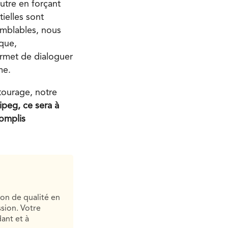
utre en forçant
ielles sont
emblables, nous
que,
rmet de dialoguer
me.
tourage, notre
ipeg, ce sera à
omplis
ion de qualité en
sion. Votre
ant et à