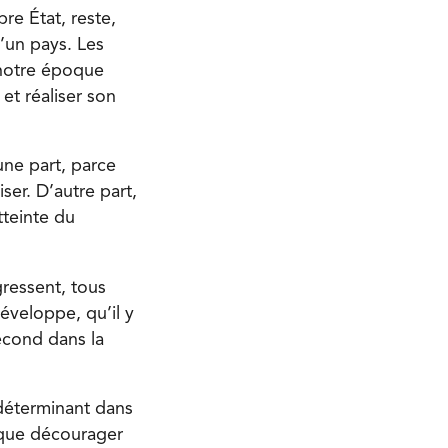
re État, reste,
’un pays. Les
 notre époque
et réaliser son
’une part, parce
iser. D’autre part,
tteinte du
gressent, tous
éveloppe, qu’il y
écond dans la
 déterminant dans
t que décourager