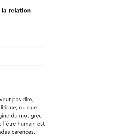
la relation
veut pas dire,
litique, ou que
igine du mot grec
e l’être humain est
andes carences.