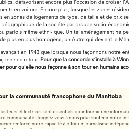
lics, défavorisant encore plus l’occasion de croiser l’A
ents en voiture. Encore plus, lorsque les zones résident
s en zones de logements de type, de taille et de prix s
e géographique de la société par groupe socio-économi
u parfois même ethni- que. Un tel aménagement ne pe
 de plus en plus homogène, un Autre qui devient le Mê
 avançait en 1943 que lorsque nous façonnons notre en
açonne en retour.
Pour que la concorde s’installe à Winn
er pour qu’elle nous façonne à son tour en humains acc
our la communauté francophone du Manitoba
lecteurs et lectrices sont essentiels pour fournir une informat
otre communauté. Joignez-vous à nous pour soutenir notre mis
cier renforce notre capacité à offrir un journalisme indépend