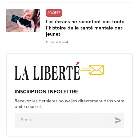
SOCIÉTÉ
Les écrans ne racontent pas toute
l’histoire de la santé mentale des
jeunes
Publié le 6 août
INSCRIPTION INFOLETTRE
Recevez les dernières nouvelles directement dans votre
boite courriel.
E
Envoyer
m
a
i
l