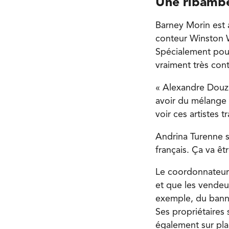
Une ribambel
Barney Morin est 
conteur Winston W
Spécialement pour
vraiment très cont
« Alexandre Douzi
avoir du mélange 
voir ces artistes t
Andrina Turenne s
français. Ça va êtr
Le coordonnateur 
et que les vendeur
exemple, du banno
Ses propriétaires
également sur plac