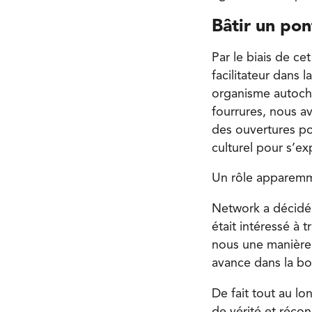
Bâtir un pon
Par le biais de ce
facilitateur dans 
organisme autochto
fourrures, nous a
des ouvertures pou
culturel pour s’ex
Un rôle apparemme
Network a décidé d
était intéressé à 
nous une manière d
avance dans la bo
De fait tout au lo
de vérité et réconc