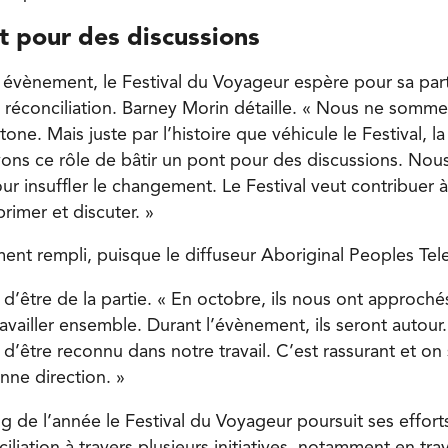
t pour des discussions
t évènement, le Festival du Voyageur espère pour sa part
la réconciliation. Barney Morin détaille. « Nous ne somm
ne. Mais juste par l’histoire que véhicule le Festival, la
vons ce rôle de bâtir un pont pour des discussions. No
r insuffler le changement. Le Festival veut contribuer à
primer et discuter. »
nt rempli, puisque le diffuseur Aboriginal Peoples Tele
’être de la partie. « En octobre, ils nous ont approchés
travailler ensemble. Durant l’évènement, ils seront autour
’être reconnu dans notre travail. C’est rassurant et on 
nne direction. »
ng de l’année le Festival du Voyageur poursuit ses effort
iliation à travers plusieurs initiatives, notamment en trav