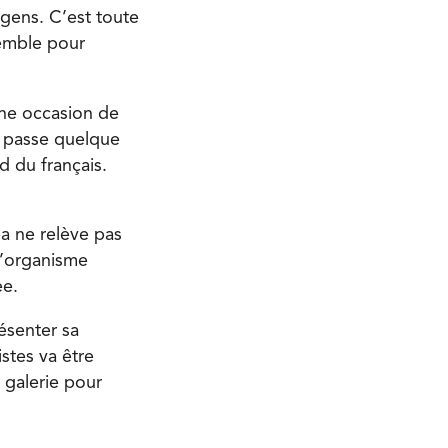
 gens. C’est toute
semble pour
une occasion de
e passe quelque
d du français.
ba ne relève pas
 l’organisme
ee.
résenter sa
istes va être
a galerie pour