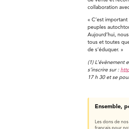
collaboration ave
« C’est important 
peuples autochton
Aujourd’hui, nous
tous et toutes qu
de s’éduquer. »
(1) L’évènement es
s’inscrire sur :
htt
17 h 30 et se pour
Ensemble, p
Les dons de nos 
français pour n