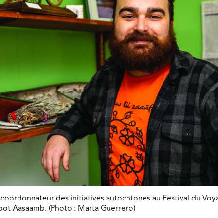
 coordonnateur des initiatives autochtones au Festival du Voy
oot Aasaamb. (Photo : Marta Guerrero)