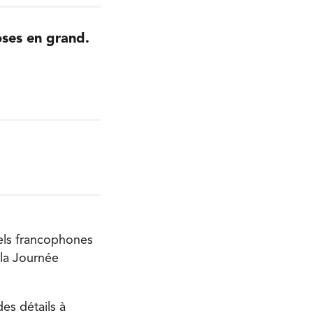
oses en grand.
uels francophones
la Journée
des détails à