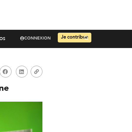
Je contribue
CONNEXION
OS
one