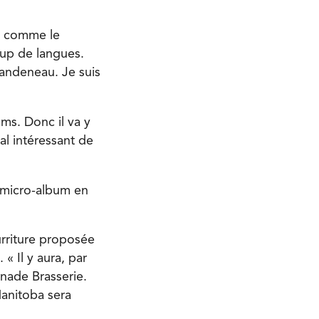
és comme le
oup de langues.
Dandeneau. Je suis
ms. Donc il va y
al intéressant de
u micro-album en
urriture proposée
« Il y aura, par
nade Brasserie.
Manitoba sera