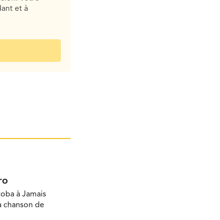
ant et à
ro
toba à Jamais
la chanson de