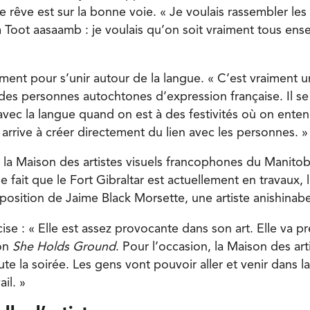
de rêve est sur la bonne voie. « Je voulais rassembler les
m Toot aasaamb : je voulais qu’on soit vraiment tous en
ment pour s’unir autour de la langue. « C’est vraiment 
 des personnes autochtones d’expression française. Il s
avec la langue quand on est à des festivités où on enten
arrive à créer directement du lien avec les personnes. »
c la Maison des artistes visuels francophones du Manito
e fait que le Fort Gibraltar est actuellement en travaux,
xposition de Jaime Black Morsette, une artiste anishinab
se : « Elle est assez provocante dans son art. Elle va p
ion
She Holds Ground
. Pour l’occasion, la Maison des art
te la soirée. Les gens vont pouvoir aller et venir dans l
il. »