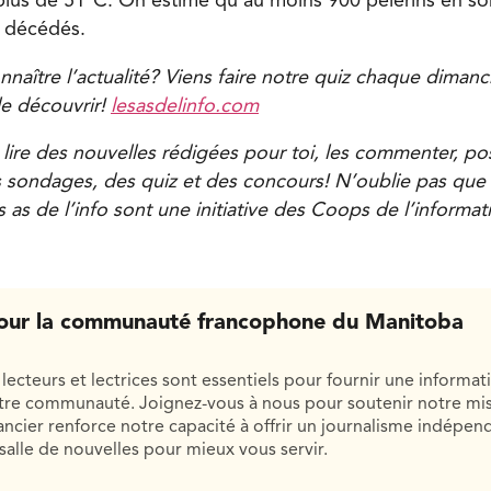
lus de 51°C. On estime qu’au moins 900 pèlerins en so
 décédés.
naître l’actualité? Viens faire notre quiz chaque dimanch
le découvrir!
lesasdelinfo.com
 lire des nouvelles rédigées pour toi, les commenter, po
s sondages, des quiz et des concours! N’oublie pas que t
 as de l’info sont une initiative des Coops de l’informat
our la communauté francophone du Manitoba
lecteurs et lectrices sont essentiels pour fournir une informat
otre communauté. Joignez-vous à nous pour soutenir notre mis
cier renforce notre capacité à offrir un journalisme indépend
salle de nouvelles pour mieux vous servir.