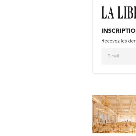
INSCRIPTI
Recevez les der
E
m
a
i
l
*