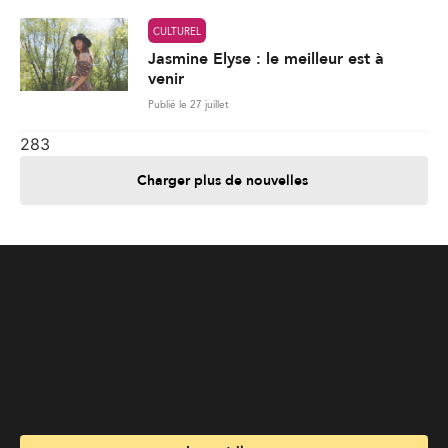
Charger plus de nouvelles
Je contribue
Je m'abonne
Informations
Nous joindre
Annoncez chez nous
À propos
Services
Travailler à La Liberté