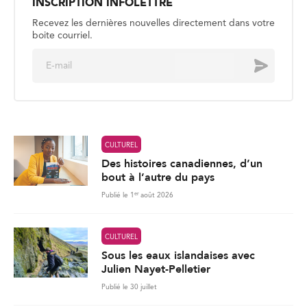
*
CULTUREL
Des histoires canadiennes, d’un
bout à l’autre du pays
er
Publié le 1
août 2026
CULTUREL
Sous les eaux islandaises avec
Julien Nayet-Pelletier
Publié le 30 juillet
CULTUREL
Jasmine Elyse : le meilleur est à
venir
Publié le 27 juillet
283