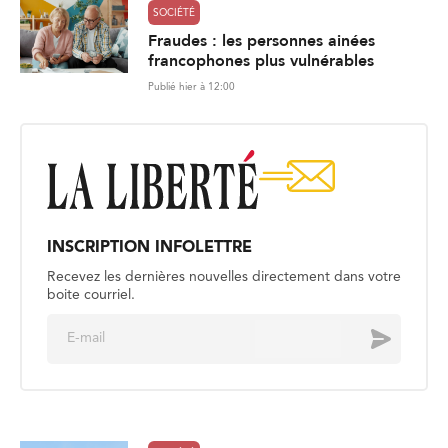
SOCIÉTÉ
Fraudes : les personnes ainées
francophones plus vulnérables
Publié hier à 12:00
INSCRIPTION INFOLETTRE
Recevez les dernières nouvelles directement dans votre
boite courriel.
E
Envoyer
m
a
i
l
*