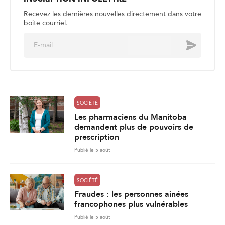
Recevez les dernières nouvelles directement dans votre
boite courriel.
E
Envoyer
m
a
i
l
*
SOCIÉTÉ
Les pharmaciens du Manitoba
demandent plus de pouvoirs de
prescription
Publié le 5 août
SOCIÉTÉ
Fraudes : les personnes ainées
francophones plus vulnérables
Publié le 5 août