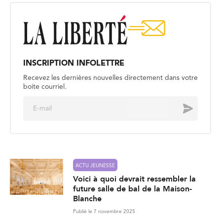
INSCRIPTION INFOLETTRE
Recevez les dernières nouvelles directement dans votre
boite courriel.
E
Envoyer
m
a
i
l
*
ACTU JEUNESSE
Voici à quoi devrait ressembler la
future salle de bal de la Maison-
Blanche
Publié le 7 novembre 2025