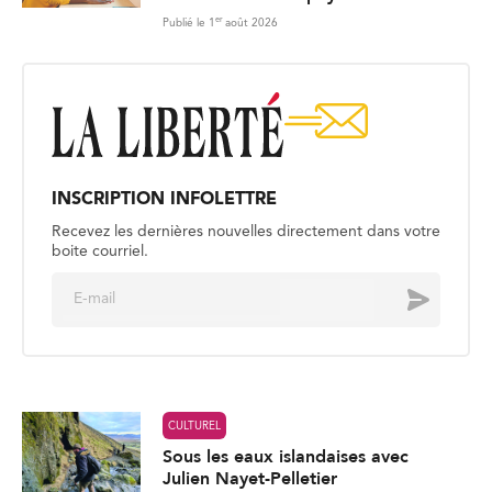
er
Publié le 1
août 2026
INSCRIPTION INFOLETTRE
Recevez les dernières nouvelles directement dans votre
boite courriel.
E
Envoyer
m
a
i
l
*
CULTUREL
Sous les eaux islandaises avec
Julien Nayet-Pelletier