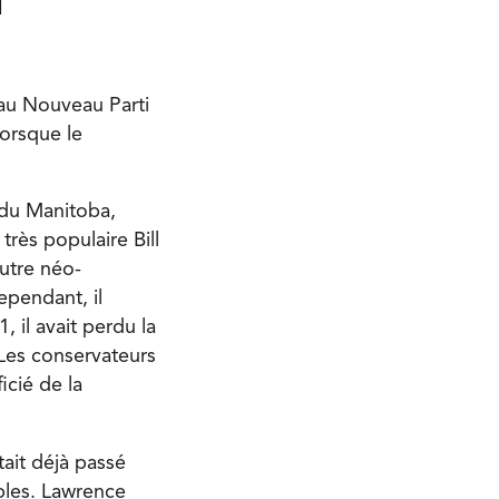
d
 au Nouveau Parti
orsque le
 du Manitoba,
rès populaire Bill
autre néo-
ependant, il
, il avait perdu la
 Les conservateurs
icié de la
ait déjà passé
bles. Lawrence