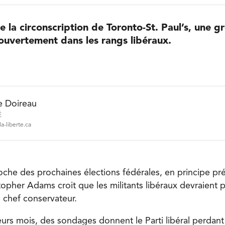
e la circonscription de Toronto-St. Paul’s, une g
ouvertement dans les rangs libéraux.
e Doireau
É
a-liberte.ca
roche des prochaines élections fédérales, en principe pr
opher Adams croit que les militants libéraux devraient p
e chef conservateur.
eurs mois, des sondages donnent le Parti libéral perdan