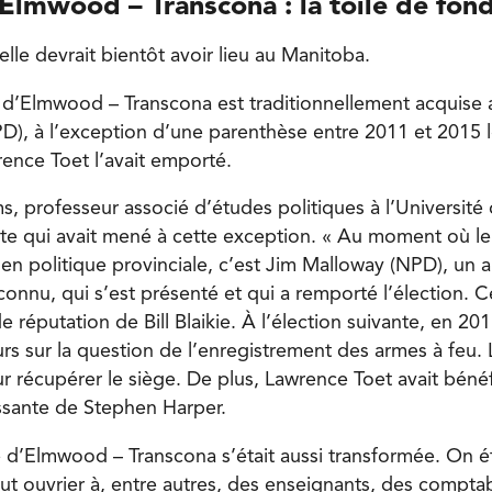
Elmwood – Transcona : la toile de fon
elle devrait bientôt avoir lieu au Manitoba.
n d’Elmwood – Transcona est traditionnellement acquise
), à l’exception d’une parenthèse entre 2011 et 2015 l
ence Toet l’avait emporté.
, professeur associé d’études politiques à l’Université
te qui avait mené à cette exception. « Au moment où le t
é en politique provinciale, c’est Jim Malloway (NPD), un 
onnu, qui s’est présenté et qui a remporté l’élection. C
de réputation de Bill Blaikie. À l’élection suivante, en 2011
urs sur la question de l’enregistrement des armes à feu.
r récupérer le siège. De plus, Lawrence Toet avait bénéf
ssante de Stephen Harper.
d’Elmwood – Transcona s’était aussi transformée. On ét
t ouvrier à, entre autres, des enseignants, des compta