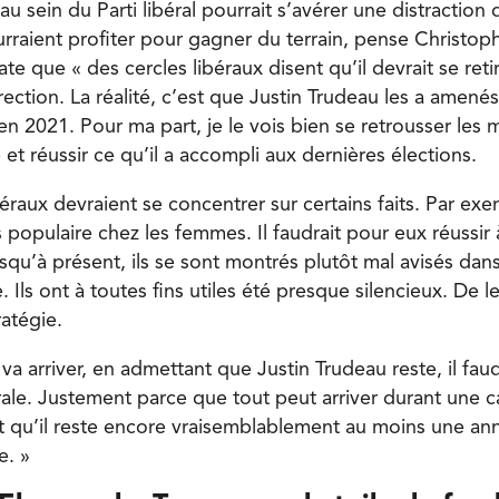
au sein du Parti libéral pourrait s’avérer une distraction 
rraient profiter pour gagner du terrain, pense Christo
te que « des cercles libéraux disent qu’il devrait se reti
rection. La réalité, c’est que Justin Trudeau les a amenés 
n 2021. Pour ma part, je le vois bien se retrousser les 
et réussir ce qu’il a accompli aux dernières élections.
ibéraux devraient se concentrer sur certains faits. Par exe
s populaire chez les femmes. Il faudrait pour eux réussir à
usqu’à présent, ils se sont montrés plutôt mal avisés dan
. Ils ont à toutes fins utiles été presque silencieux. De le
ratégie.
 va arriver, en admettant que Justin Trudeau reste, il faud
ale. Justement parce que tout peut arriver durant une
ut qu’il reste encore vraisemblablement au moins une an
e. »