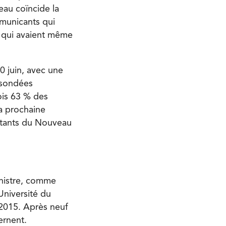
eau coïncide la
municants qui
x qui avaient même
30 juin, avec une
 sondées
ois 63 % des
la prochaine
litants du Nouveau
inistre, comme
Université du
 2015. Après neuf
vernent.