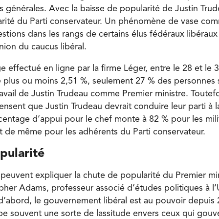
s générales. Avec la baisse de popularité de Justin Trud
rité du Parti conservateur. Un phénomène de vase com
tions dans les rangs de certains élus fédéraux libérau
ion du caucus libéral.
 effectué en ligne par la firme Léger, entre le 28 et le 
e plus ou moins 2,51 %, seulement 27 % des personnes
ravail de Justin Trudeau comme Premier ministre. Toutef
ensent que Justin Trudeau devrait conduire leur parti à 
centage d’appui pour le chef monte à 82 % pour les mi
t de même pour les adhérents du Parti conservateur.
pularité
s peuvent expliquer la chute de popularité du Premier m
opher Adams, professeur associé d’études politiques à l’
d’abord, le gouvernement libéral est au pouvoir depuis
ppe souvent une sorte de lassitude envers ceux qui gou