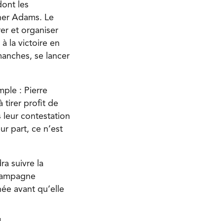
dont les
pher Adams. Le
rer et organiser
à la victoire en
manches, se lancer
mple : Pierre
 tirer profit de
s leur contestation
ur part, ce n’est
ra suivre la
 campagne
née avant qu’elle