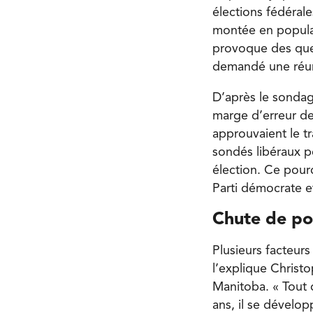
élections fédérale
montée en popula
provoque des ques
demandé une réun
D’après le sondage
marge d’erreur d
approuvaient le t
sondés libéraux p
élection. Ce pour
Parti démocrate e
Chute de po
Plusieurs facteur
l’explique Christ
Manitoba. « Tout 
ans, il se dévelo