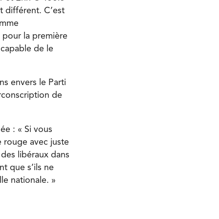
t différent. C’est
comme
t pour la première
t capable de le
s envers le Parti
irconscription de
ée : « Si vous
e rouge avec juste
 des libéraux dans
t que s’ils ne
le nationale. »