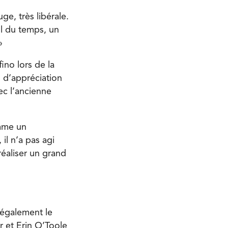
e, très libérale.
il du temps, un
 »
no lors de la
s d’appréciation
ec l’ancienne
omme un
il n’a pas agi
réaliser un grand
a également le
r et Erin O’Toole