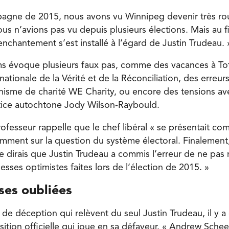
agne de 2015, nous avons vu Winnipeg devenir très roug
us n’avions pas vu depuis plusieurs élections. Mais au f
nchantement s’est installé à l’égard de Justin Trudeau.
 évoque plusieurs faux pas, comme des vacances à Tofi
ationale de la Vérité et de la Réconciliation, des erreur
nisme de charité WE Charity, ou encore des tensions av
stice autochtone Jody Wilson-Raybould.
rofesseur rappelle que le chef libéral « se présentait c
mment sur la question du système électoral. Finalement, 
e dirais que Justin Trudeau a commis l’erreur de ne pas 
ses optimistes faites lors de l’élection de 2015. »
es oubliées
 de déception qui relèvent du seul Justin Trudeau, il y 
ition officielle qui joue en sa défaveur. « Andrew Schee