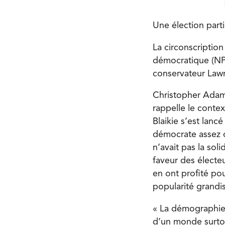
Une élection parti
La circonscriptio
démocratique (NPD
conservateur Lawr
Christopher Adams
rappelle le contex
Blaikie s’est lanc
démocrate assez c
n’avait pas la soli
faveur des électe
en ont profité pou
popularité grandi
« La démographie 
d’un monde surtou