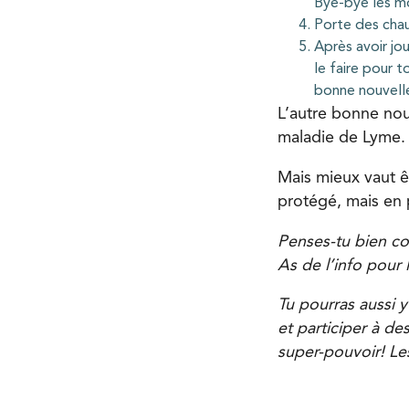
Bye-bye les mo
Porte des chau
Après avoir jou
le faire pour 
bonne nouvelle
L’autre bonne nouv
maladie de Lyme. 
Mais mieux vaut ê
protégé, mais en 
Penses-tu bien con
As de l’info pour 
Tu pourras aussi y
et participer à de
super-pouvoir! Les