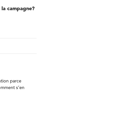
 À la campagne?
ntion parce
comment s’en