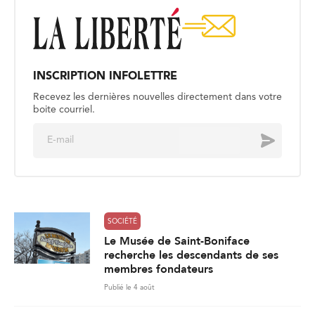
INSCRIPTION INFOLETTRE
Recevez les dernières nouvelles directement dans votre
boite courriel.
E
Envoyer
m
a
i
l
*
SOCIÉTÉ
Le Musée de Saint-Boniface
recherche les descendants de ses
membres fondateurs
Publié le 4 août