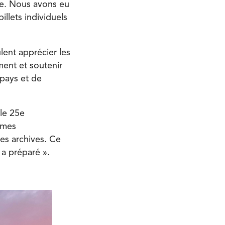
ge. Nous avons eu
llets individuels
lent apprécier les
ment et soutenir
 pays et de
le 25e
mmes
es archives. Ce
 a préparé ».