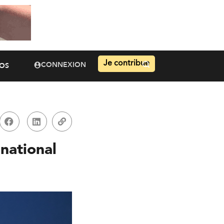
Je contribue
CONNEXION
OS
rnational