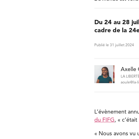
Du 24 au 28 jui
cadre de la 24e
Publié le 31 juillet 2024
Axelle
LA LIBERT
aoule@la-l
L’évènement annu
du FIFG
, « c’étai
« Nous avons vu u