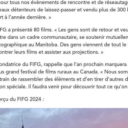
 pour tous nos évènements de rencontre et de réseauta
aux détenteurs de laissez-passer et vendu plus de 300 bi
t à l’année dernière. »
FG a présenté 80 films. « Les gens sont de retour et veu
t être dans un cadre communautaire, se soutenir mutuelle
atographique au Manitoba. Des gens viennent de tout le
ntrer leurs films et assister aux projections. »
ondatrice du FIFG, rappelle que l’an prochain marquera 
lus grand festival de films ruraux au Canada. « Nous so
rain de rassembler des éléments et d’en tirer d’autres d
on spéciale. Il faudra venir pour découvrir tout ce qu’on
erçu du FIFG 2024 :