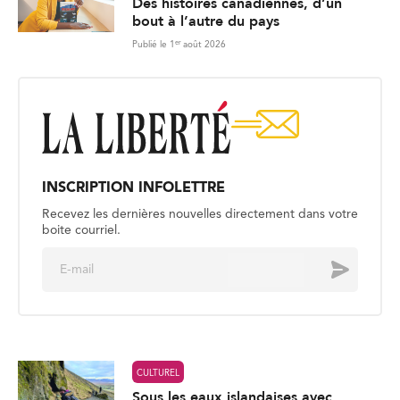
Des histoires canadiennes, d’un
bout à l’autre du pays
er
Publié le 1
août 2026
INSCRIPTION INFOLETTRE
Recevez les dernières nouvelles directement dans votre
boite courriel.
E
Envoyer
m
a
i
l
*
CULTUREL
Sous les eaux islandaises avec