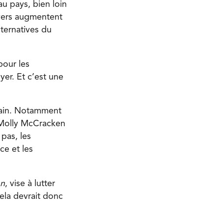
u pays, bien loin
oyers augmentent
lternatives du
pour les
yer. Et c’est une
main. Notamment
r. Molly McCracken
pas, les
ce et les
on
, vise à lutter
Cela devrait donc