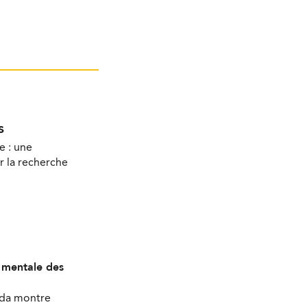
s
e : une
r la recherche
é mentale des
ada montre