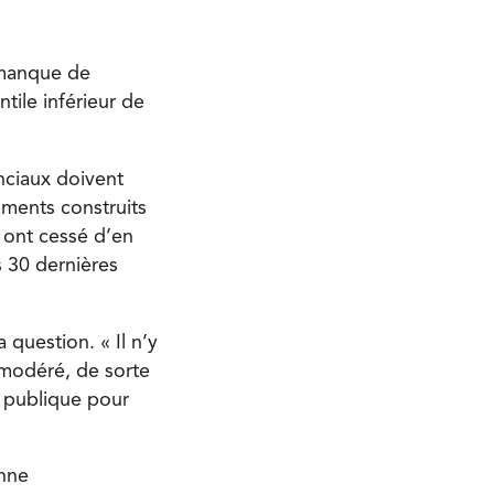
 manque de
tile inférieur de
nciaux doivent
ements construits
 ont cessé d’en
s 30 dernières
 question. « Il n’y
 modéré, de sorte
n publique pour
enne