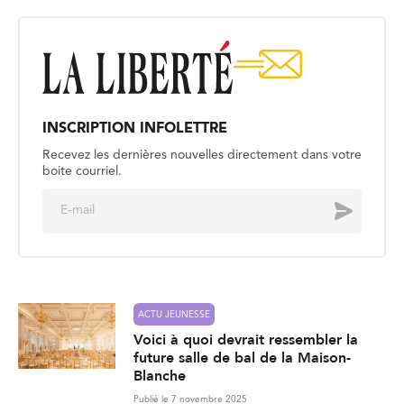
INSCRIPTION INFOLETTRE
Recevez les dernières nouvelles directement dans votre
boite courriel.
E
Envoyer
m
a
i
l
*
ACTU JEUNESSE
Voici à quoi devrait ressembler la
future salle de bal de la Maison-
Blanche
Publié le 7 novembre 2025