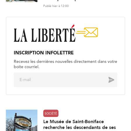
Publié hier à 12:00
INSCRIPTION INFOLETTRE
Recevez les dernières nouvelles directement dans votre
boite courriel.
E
Envoyer
m
a
i
l
*
SOCIÉTÉ
Le Musée de Saint-Boniface
recherche les descendants de ses