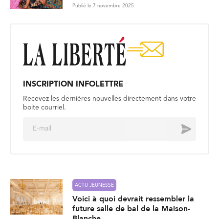
Publié le 7 novembre 2025
INSCRIPTION INFOLETTRE
Recevez les dernières nouvelles directement dans votre
boite courriel.
E
Envoyer
m
a
i
l
*
ACTU JEUNESSE
Voici à quoi devrait ressembler la
future salle de bal de la Maison-
Blanche