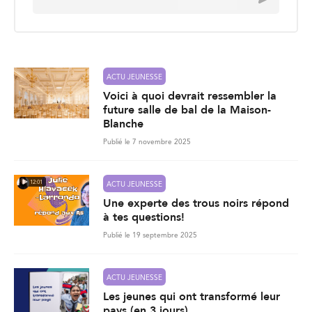
m
a
i
l
*
ACTU JEUNESSE
Voici à quoi devrait ressembler la
future salle de bal de la Maison-
Blanche
Publié le 7 novembre 2025
12:01
ACTU JEUNESSE
Une experte des trous noirs répond
à tes questions!
Publié le 19 septembre 2025
ACTU JEUNESSE
Les jeunes qui ont transformé leur
pays (en 3 jours)