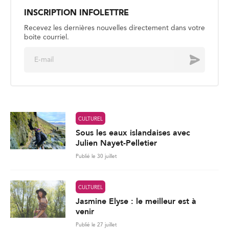
i
l
*
CULTUREL
Sous les eaux islandaises avec
Julien Nayet-Pelletier
Publié le 30 juillet
CULTUREL
Jasmine Elyse : le meilleur est à
venir
Publié le 27 juillet
CULTUREL
Les souvenirs de la Côte d’Ivoire,
partagés avec le monde
Publié le 24 juillet