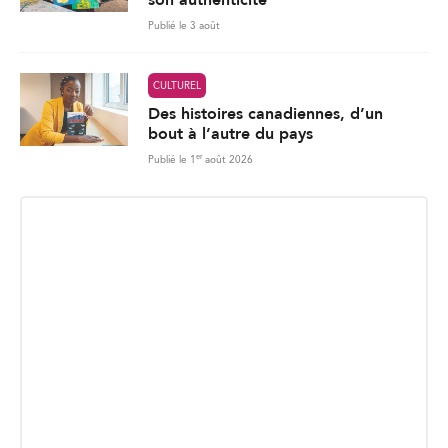
Publié le 3 août
CULTUREL
Des histoires canadiennes, d’un
bout à l’autre du pays
er
Publié le 1
août 2026
INSCRIPTION INFOLETTRE
Recevez les dernières nouvelles directement dans votre
boite courriel.
E
Envoyer
m
a