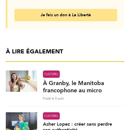
Je fais un don à La Liberté
À LIRE ÉGALEMENT
CULTUREL
À Granby, le Manitoba
francophone au micro
Publié le 5 août
CULTUREL
Asher Lopez : créer sans perdre
son authenticité