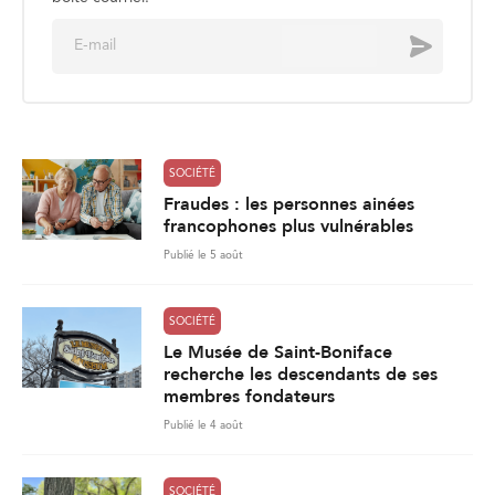
E
Envoyer
m
a
i
l
*
SOCIÉTÉ
Fraudes : les personnes ainées
francophones plus vulnérables
Publié le 5 août
SOCIÉTÉ
Le Musée de Saint-Boniface
recherche les descendants de ses
membres fondateurs
Publié le 4 août
SOCIÉTÉ